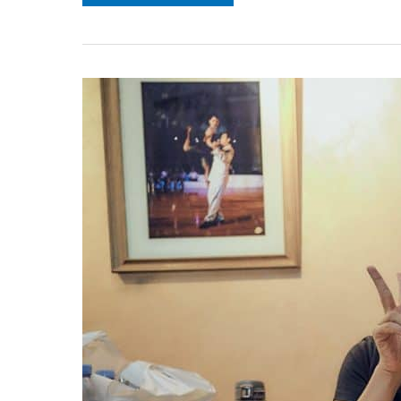
巴
恰
達
音
樂
介
紹