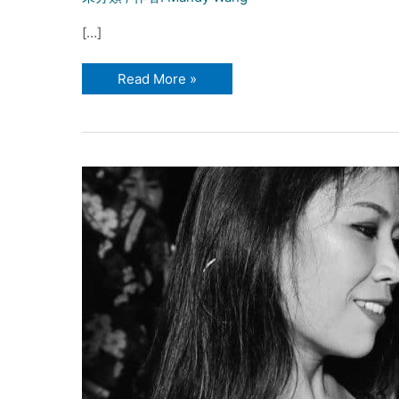
[…]
Bachata
Read More »
巴
恰
達
舞
起
源
與
發
展