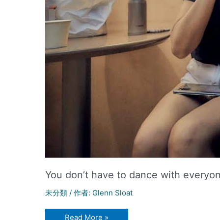
You don’t have to dance with everyo
未分類
/ 作者:
Glenn Sloat
You
Read More »