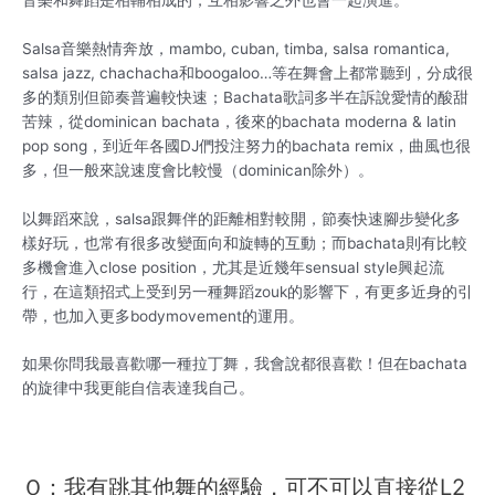
Salsa音樂熱情奔放，mambo, cuban, timba, salsa romantica,
salsa jazz, chachacha和boogaloo…等在舞會上都常聽到，分成很
多的類別但節奏普遍較快速；Bachata歌詞多半在訴說愛情的酸甜
苦辣，從dominican bachata，後來的bachata moderna & latin
pop song，到近年各國DJ們投注努力的bachata remix，曲風也很
多，但一般來說速度會比較慢（dominican除外）。
以舞蹈來說，salsa跟舞伴的距離相對較開，節奏快速腳步變化多
樣好玩，也常有很多改變面向和旋轉的互動；而bachata則有比較
多機會進入close position，尤其是近幾年sensual style興起流
行，在這類招式上受到另一種舞蹈zouk的影響下，有更多近身的引
帶，也加入更多bodymovement的運用。
如果你問我最喜歡哪一種拉丁舞，我會說都很喜歡！但在bachata
的旋律中我更能自信表達我自己。
Ｑ：我有跳其他舞的經驗，可不可以直接從L2