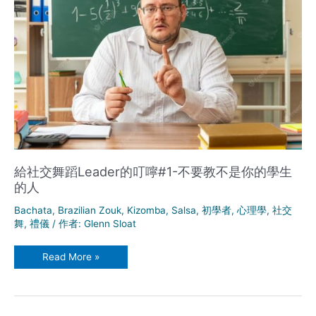
何
才
能
快
速
變
高
手?
給社交舞蹈Leader的叮嚀#1-不要教不是你的學生
的人
Bachata
,
Brazilian Zouk
,
Kizomba
,
Salsa
,
初學者
,
心理學
,
社交
舞
,
禮儀
/ 作者:
Glenn Sloat
給
Read More »
社
交
舞
蹈
Leader
的