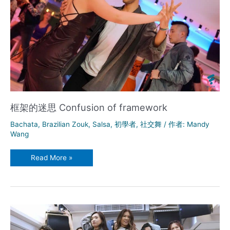
框架的迷思 Confusion of framework
Bachata
,
Brazilian Zouk
,
Salsa
,
初學者
,
社交舞
/ 作者:
Mandy
Wang
框
Read More »
架
的
迷
思
Confusion
of
framework