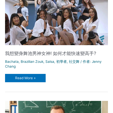
我想變身舞池男神女神! 如何才能快速變高手?
Bachata
,
Brazilian Zouk
,
Salsa
,
初學者
,
社交舞
/ 作者:
Jenny
Chang
我
Read More »
想
變
身
舞
池
男
神
女
神!
如