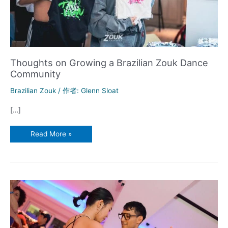
Thoughts on Growing a Brazilian Zouk Dance
Community
Brazilian Zouk
/ 作者:
Glenn Sloat
[…]
Thoughts
Read More »
on
Growing
a
Brazilian
Zouk
Dance
Community